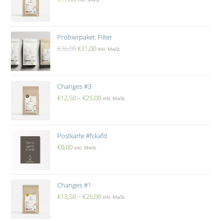
Probierpaket: Filter
€
36,00
€
31,00
inkl. MwSt.
Changes #3
€
12,50
–
€
25,00
inkl. MwSt.
Postkarte #fckafd
€
0,00
inkl. MwSt.
Changes #1
€
13,50
–
€
26,00
inkl. MwSt.