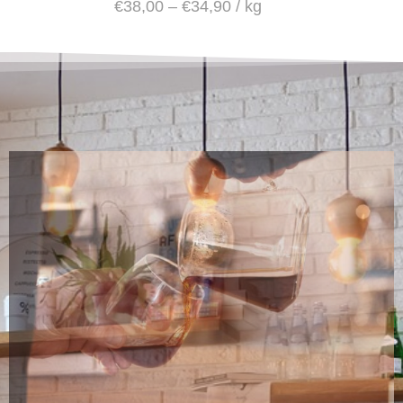
€
38,00
–
€
34,90
/
kg