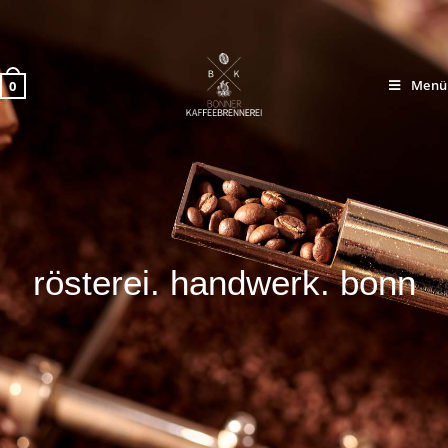
Menü
0
rösterei. handwerk. bonn