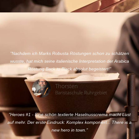
"Nachdem ich Marks Robusta Röstungen schon zu schätzen
wusste, hat mich seine italienische Interpretation der Arabica
Röstung Back to Black absolut begeistert!"
Thorsten
Baristaschule Ruhrgebiet
"Heroes #1 - Eine schön textierte Haselnusscrema macht Lust
auf mehr. Der erste Eindruck: Komplex komponiert... There is a
new hero in town."