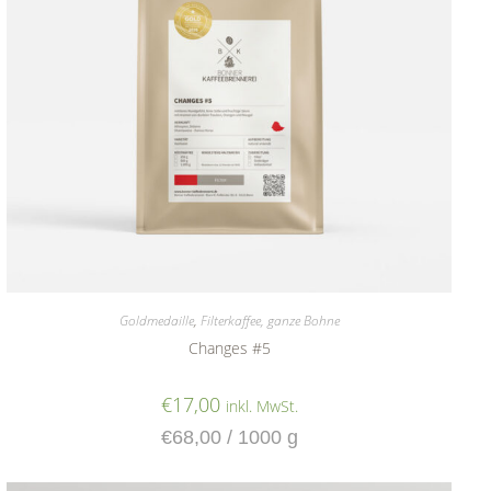
Goldmedaille
,
Filterkaffee, ganze Bohne
Changes #5
€
17,00
inkl. MwSt.
€
68,00
/
1000
g