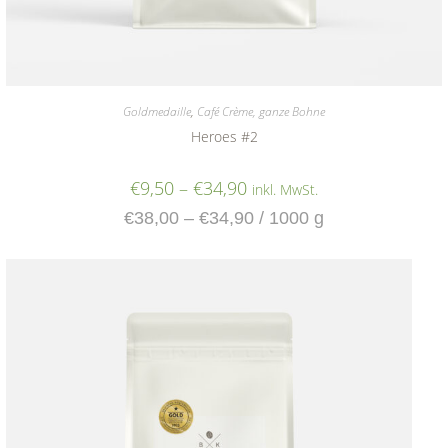
Goldmedaille
,
Café Crème, ganze Bohne
Heroes #2
€
9,50
–
€
34,90
inkl. MwSt.
€
38,00
–
€
34,90
/
1000
g