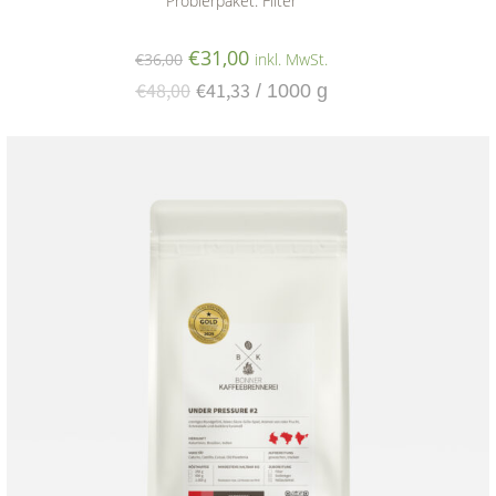
Probierpaket: Filter
€
31,00
€
36,00
inkl. MwSt.
€
48,00
€
41,33
/
1000
g