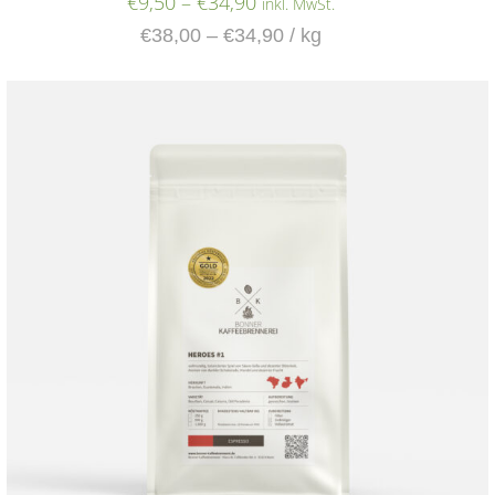
€
9,50
–
€
34,90
inkl. MwSt.
€
38,00
–
€
34,90
/
kg