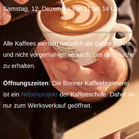
Samstag, 12. Dezember von 11 bis 14 Uhr
Alle Kaffees werden natürlich als ganze Bohne
und nicht vorgemahlen verkauft, um die Frische
zu erhalten.
Öffnungszeiten
: Die Bonner Kaffeebrennerei
ist ein
Nebenprojekt
der Kaffeeschule. Daher ist
nur zum Werksverkauf geöffnet.