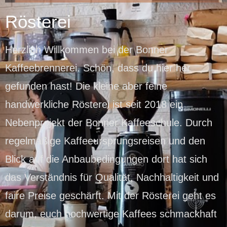
Rösterei
Herzlich Willkommen bei der Bonner
Kaffeebrennerei. Schön, dass du hier her
gefunden hast! Die kleine aber feine
handwerkliche Rösterei ist seit 2018 ein
Nebenprojekt der Bonner Kaffeeschule. Durch
regelmäßige Kaffeeursprungsreisen und den
Blick auf die Anbaubedingungen dort hat sich
das Verständnis für Qualität, Nachhaltigkeit und
faire Preise geschärft. Mit der Rösterei geht es
darum, euch hochwertige Kaffees schmackhaft